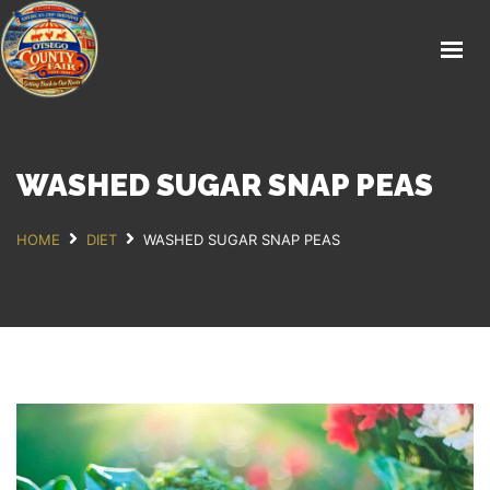
HOME
SCHEDULE
GET INVOLVED
CONTACT
WASHED SUGAR SNAP PEAS
HOME
DIET
WASHED SUGAR SNAP PEAS
GET TICKETS