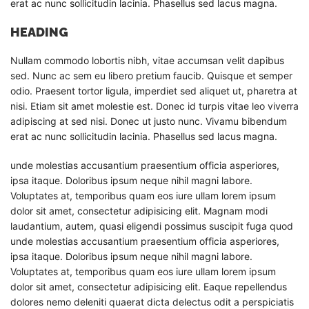
erat ac nunc sollicitudin lacinia. Phasellus sed lacus magna.
HEADING
Nullam commodo lobortis nibh, vitae accumsan velit dapibus
sed. Nunc ac sem eu libero pretium faucib. Quisque et semper
odio. Praesent tortor ligula, imperdiet sed aliquet ut, pharetra at
nisi. Etiam sit amet molestie est. Donec id turpis vitae leo viverra
adipiscing at sed nisi. Donec ut justo nunc. Vivamu bibendum
erat ac nunc sollicitudin lacinia. Phasellus sed lacus magna.
unde molestias accusantium praesentium officia asperiores,
ipsa itaque. Doloribus ipsum neque nihil magni labore.
Voluptates at, temporibus quam eos iure ullam lorem ipsum
dolor sit amet, consectetur adipisicing elit. Magnam modi
laudantium, autem, quasi eligendi possimus suscipit fuga quod
unde molestias accusantium praesentium officia asperiores,
ipsa itaque. Doloribus ipsum neque nihil magni labore.
Voluptates at, temporibus quam eos iure ullam lorem ipsum
dolor sit amet, consectetur adipisicing elit. Eaque repellendus
dolores nemo deleniti quaerat dicta delectus odit a perspiciatis